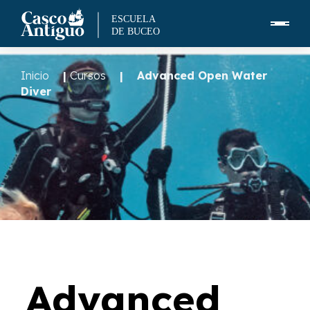
Skip
to
Inicio
|
Cursos
|
Advanced Open Water
content
Diver
Advanced